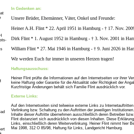
In Gedenken an:
at
e
Unsere Brüder, Ehemänner, Väter, Onkel und Freunde:
Heiner A.H. Flint * 22. April 1951 in Hamburg - † 17. Nov. 20
H
Dirk Flint * 1. August 1952 in Hamburg - † 3. Nov. 2001 in Ha
ots-
William Flint * 27. Mai 1946 in Hamburg - † 9. Juni 2026 in H
is
Wir werden Euch fur immer in unseren Herzen tragen!
Haftungsausschuss:
Heiner Flint prüfte die Informationen auf den Internetseiten vor ihrer Ve
H
keine Haftung oder Garantie für die Aktualität oder Richtigkeit der A
Kurzfristige Änderungen behält sich Familie Flint ausdrücklich vor.
Externe Links:
Auf den Internetseiten sind teilweise externe Links zu Internetauftritten 
Verlinkung bzw. Schaltung zu den Auftritten der jeweiligen Institutionen
Bad
Inhalte dieser Auftritte übernehmen ausschließlich deren Betreiber bzw
Flint distanziert sich ausdrücklich von diesen Inhalten. Diese Erklärung 
Links, einschließlich deren Weiterverlinkung. Heiner Flint nimmt hier B
Mai 1998, 312 O 85/98, Haftung für Links, Landgericht Hamburg.
ert
k