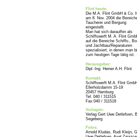
Flint heute:
................
.
Die M.A. Flint GmbH & Co. h
am 8. Nov. 2004 die Bereich
Taucherei und Bergung
eingestellt.
Man hat sich daraufhin als
Schiffswerft M. A. Flint Gmb
auf die Bereiche Schiffs-, Bo
und Jachtbau/Reparaturen
spezialisiert, in denen man b
zum heutigen Tage tätig ist.
Herausgeber:
...............
Dipl.-Ing. Heiner A.H. Flint
Kontakt:
..............
Schiffswerft M.A. Flint Gmb
Ellerholzdamm 15-19
..
20457 Hamburg
...............
Tel: 040 / 311515
Fax:040 / 311518
Vorlagen:
....................
Verlag Gert Uwe Detlefsen, 
Segeberg
Fotos:
.........................
Arnold Kludas, Rudi Kleijn, G
Uwe Detlefsen, Axel Zajazce